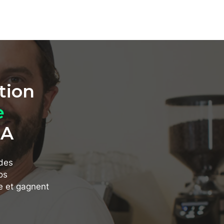
tion
e
IA
 des
os
re et gagnent