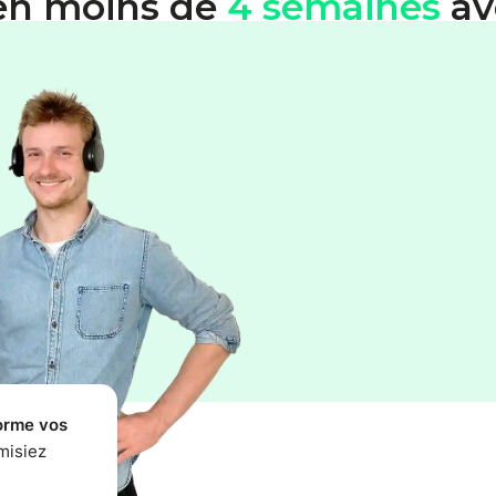
en moins de
4 semaines
av
orme vos
misiez