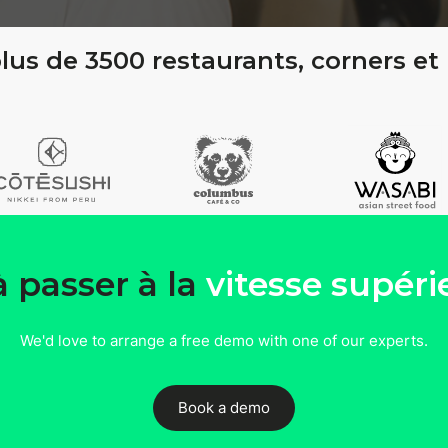
lus de 3500 restaurants, corners et
à passer à la
vitesse supéri
We'd love to arrange a free demo with one of our experts.
Book a demo