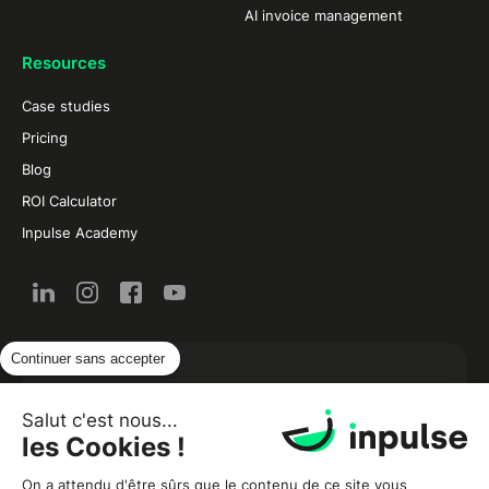
AI invoice management
Resources
Case studies
Pricing
Blog
ROI Calculator
Inpulse Academy
Continuer sans accepter
New from the restaurant and food industry by
email:
Salut c'est nous...
les Cookies !
On a attendu d'être sûrs que le contenu de ce site vous