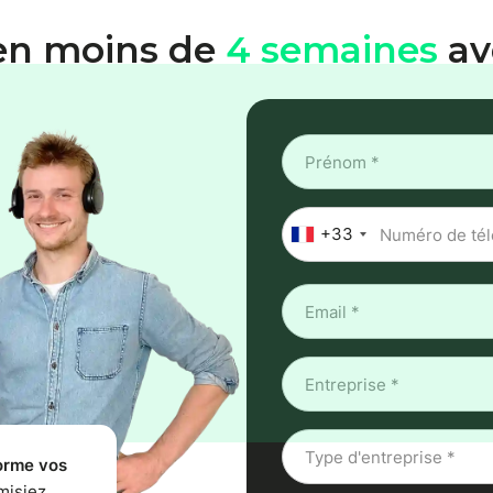
en moins de
4 semaines
av
+33
orme vos
misiez