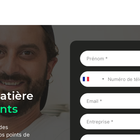
+33
atière
ants
 des
os points de