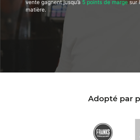
vente gagnent jusqu’à
5 points de marge
sur 
matière.
Adopté par p