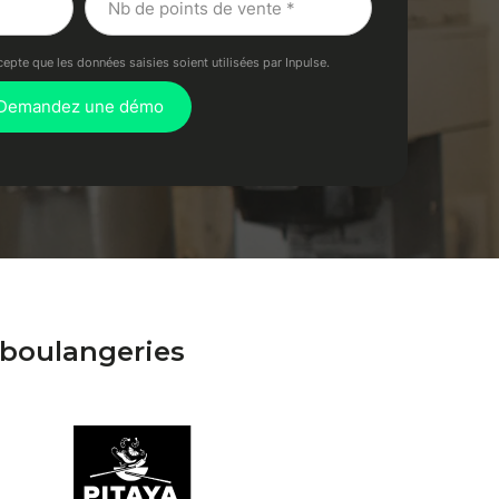
cepte que les données saisies soient utilisées par Inpulse.
 boulangeries