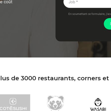
le coût
En soumettant ce formulaire, j'ac
lus de 3000 restaurants, corners et