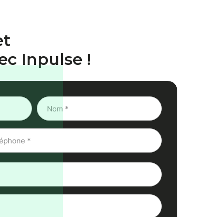
et
ec Inpulse !