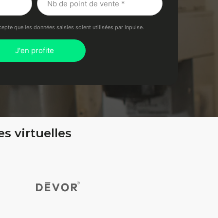
cepte que les données saisies soient utilisées par Inpulse.
s virtuelles