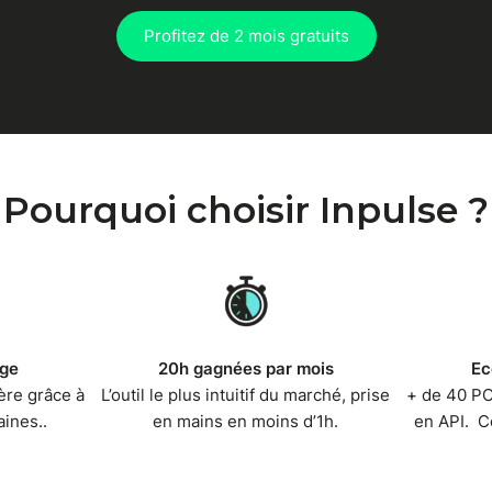
Profitez de 2 mois gratuits
Pourquoi choisir Inpulse ?
rge
20h gagnées par mois
Ec
ère grâce à
L’outil le plus intuitif du marché, prise
+ de 40 PO
aines..
en mains en moins d’1h.
en API. C