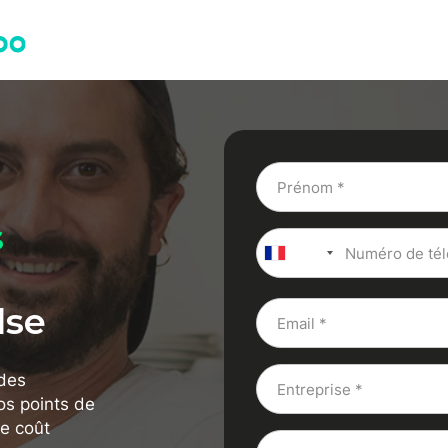
s
+33
lse
 des
os points de
le coût