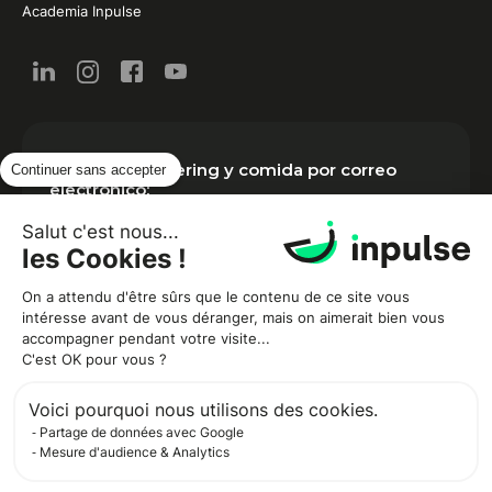
Academia Inpulse
Noticias de catering y comida por correo
Continuer sans accepter
electrónico:
Salut c'est nous...
les Cookies !
On a attendu d'être sûrs que le contenu de ce site vous
intéresse avant de vous déranger, mais on aimerait bien vous
accompagner pendant votre visite...
C'est OK pour vous ?
Inpulse necesita la información de contacto solicitada para ponerse en
Voici pourquoi nous utilisons des cookies.
contacto con usted en relación con nuestros productos y servicios.
Partage de données avec Google
Puede darse de baja en cualquier momento. Para obtener más
Mesure d'audience & Analytics
información,
consulte nuestra Política de privacidad.