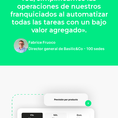
operaciones de nuestros
franquiciados al automatizar
todas las tareas con un bajo
valor agregado».
Fabrice Fruoco
Director general de Basilic&Co - 100 sedes