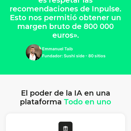
recomendaciones de Inpulse.
Esto nos permitió obtener un
margen bruto de 800 000
euros».
Emmanuel Taib
Fundador: Sushi side - 80 sitios
El poder de la IA en una
plataforma
Todo en uno