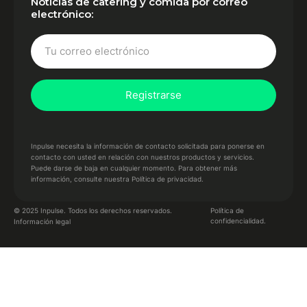
Noticias de catering y comida por correo
electrónico:
Inpulse necesita la información de contacto solicitada para ponerse en
contacto con usted en relación con nuestros productos y servicios.
Puede darse de baja en cualquier momento. Para obtener más
información,
consulte nuestra Política de privacidad.
© 2025 Inpulse. Todos los derechos reservados.
Política de
confidencialidad.
Información legal