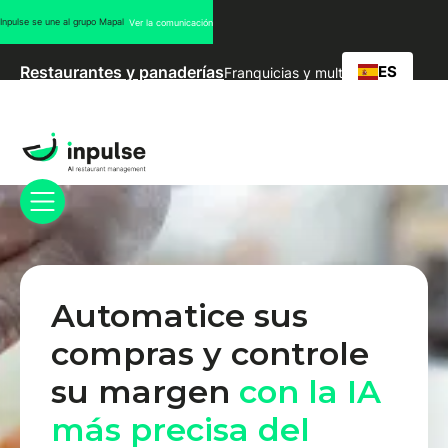
Inpulse se une al grupo Mapal
Ver la comunicación
ES
Restaurantes y panaderías
Franquicias y multimarcas
Automatice sus
compras y controle
su margen
con la IA
más precisa del