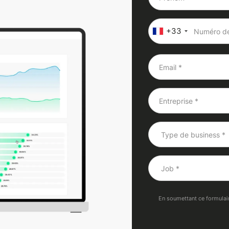
+33
En soumettant ce formulaire