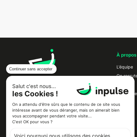
À propos
L’équipe
Continuer sans accepter
On recrut
Presse
Salut c'est nous...
les Cookies !
Partenaire
Contact
La plateforme d'IA tout-en-un qui
On a attendu d'être sûrs que le contenu de ce site vous
intéresse avant de vous déranger, mais on aimerait bien
garantit la marge des chaînes de
vous accompagner pendant votre visite...
restaurants et boulangeries.
C'est OK pour vous ?
Voici pourquoi nous utilisons des cookies.