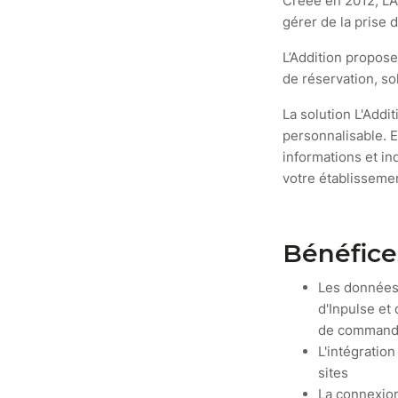
Créée en 2012, L’A
gérer de la prise
L’Addition propose
de réservation, s
La solution L'Addi
personnalisable. E
informations et in
votre établisseme
Bénéfices
Les données 
d'Inpulse et
de commande
L'intégratio
sites
La connexion 