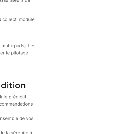
estaurateurs de
d collect, module
 multi-pads). Les
er le pilotage
ddition
ule prédictif
 recommandations
'ensemble de vos
de la sérénité à