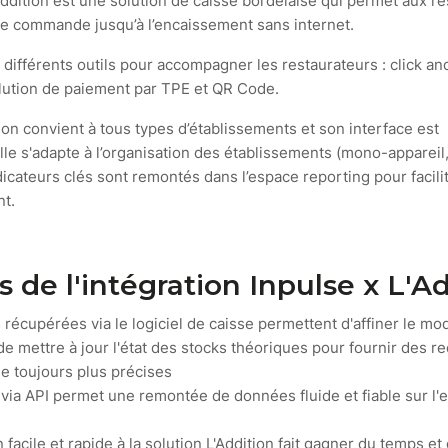
ddition est une solution de caisse bordelaise qui permet aux r
 de commande jusqu’à l’encaissement sans internet.
 différents outils pour accompagner les restaurateurs : click an
olution de paiement par TPE et QR Code.
tion convient à tous types d’établissements et son interface est
lle s'adapte à l’organisation des établissements (mono-appareil,
dicateurs clés sont remontés dans l’espace reporting pour facilit
nt.
 de l'intégration Inpulse x L'A
récupérées via le logiciel de caisse permettent d'affiner le mod
 de mettre à jour l'état des stocks théoriques pour fournir des
 toujours plus précises
n via API permet une remontée de données fluide et fiable sur l
facile et rapide à la solution L'Addition fait gagner du temps et 