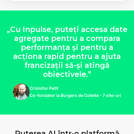
„Cu Inpulse, puteți accesa date
agregate pentru a compara
performanța și pentru a
acționa rapid pentru a ajuta
francizații să-și atingă
obiectivele.”
Cristofor Petit
Co-fondator la Burgers de Colette - 7 site-uri
Puterea AI într-o platformă