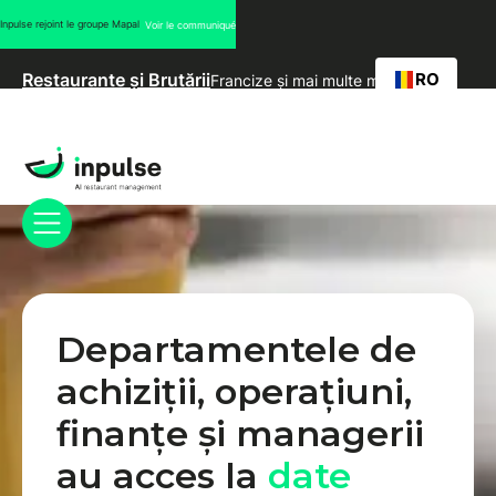
Inpulse rejoint le groupe Mapal
Voir le communiqué
RO
Restaurante și Brutării
Francize și mai multe mărci
Departamentele de
achiziții, operațiuni,
finanțe și managerii
au acces la
date