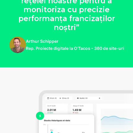
rețelei noastre pentru a
monitoriza cu precizie
performanța francizaților
noștri”
Arthur Schipper
Rep. Proiecte digitale la O'Tacos - 360 de site-uri