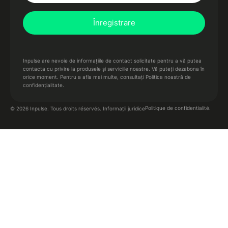
Inpulse are nevoie de informațiile de contact solicitate pentru a vă putea
contacta cu privire la produsele și serviciile noastre. Vă puteți dezabona în
orice moment. Pentru a afla mai multe,
consultați Politica noastră de
confidențialitate.
Politique de confidentialité.
© 2026 Inpulse. Tous droits réservés.
Informații juridice