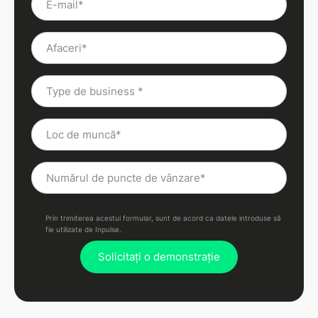
Prin trimiterea acestui formular, sunt de acord ca datele introduse să
fie utilizate de Inpulse.