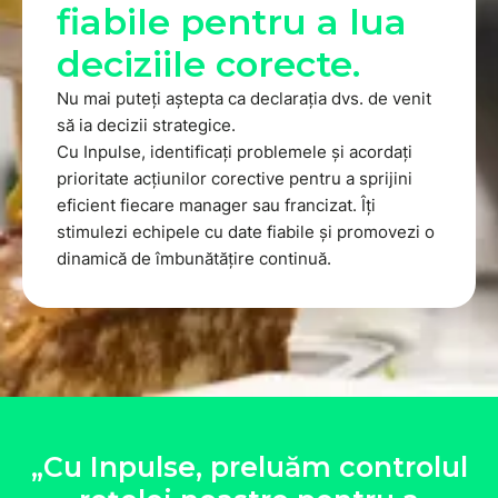
fiabile pentru a lua
deciziile corecte.
Nu mai puteți aștepta ca declarația dvs. de venit
să ia decizii strategice.
Cu Inpulse, identificați problemele și acordați
prioritate acțiunilor corective pentru a sprijini
eficient fiecare manager sau francizat. Îți
stimulezi echipele cu date fiabile și promovezi o
dinamică de îmbunătățire continuă.
„Cu Inpulse, preluăm controlul