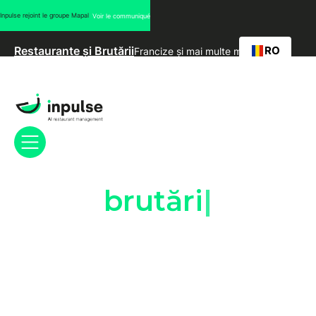
Inpulse rejoint le groupe Mapal
Voir le communiqué
RO
Restaurante și Brutării
Francize și mai multe mărci
Garantați marja și
extinderea
brutări
Inpulse oferă grupurilor de recuperare pe mai multe site-
uri instrumente puternice bazate pe AI pentru a accelera
implementarea. Puneți-vă marja sub control datorită unei
platforme de management automatizate, colaborative și
intuitive.