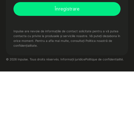
Inpulse are nevoie de informațiile de contact solicitate pentru a vă putea
contacta cu privire la produsele și serviciile noastre. Vă puteți dezabona în
orice moment. Pentru a afla mai multe,
consultați Politica noastră de
confidențialitate.
Politique de confidentialité.
© 2026 Inpulse. Tous droits réservés.
Informații juridice