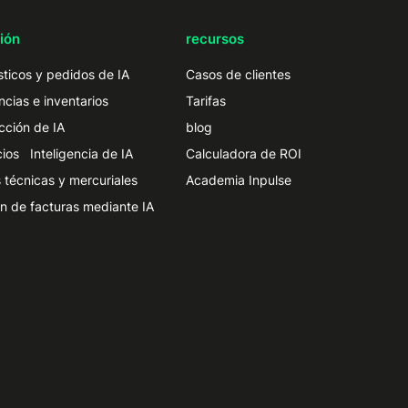
ión
recursos
ticos y pedidos de IA
Casos de clientes
ncias e inventarios
Tarifas
cción de IA
blog
ios Inteligencia de IA
Calculadora de ROI
 técnicas y mercuriales
Academia Inpulse
n de facturas mediante IA