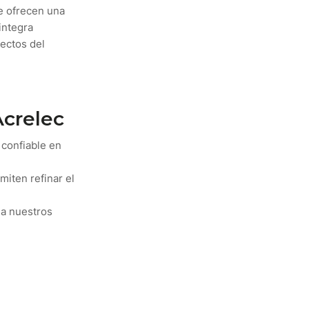
e ofrecen una
integra
pectos del
Acrelec
 confiable en
miten refinar el
d a nuestros