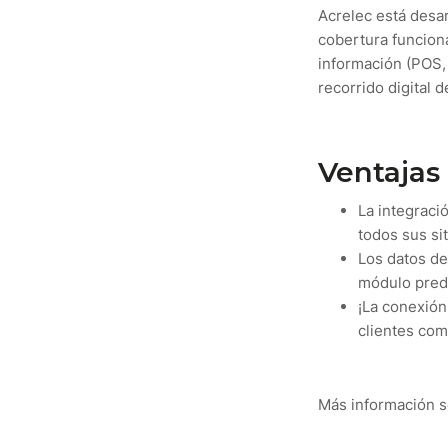
Acrelec está desa
cobertura funciona
información (POS, 
recorrido digital de
Ventajas 
La integraci
todos sus sit
Los datos de
módulo predic
¡La conexión 
clientes co
Más información 