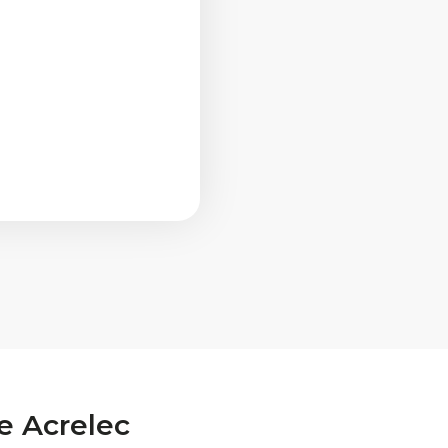
a
e Acrelec