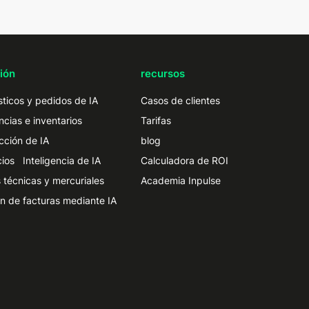
ión
recursos
ticos y pedidos de IA
Casos de clientes
ncias e inventarios
Tarifas
cción de IA
blog
ios Inteligencia de IA
Calculadora de ROI
 técnicas y mercuriales
Academia Inpulse
n de facturas mediante IA