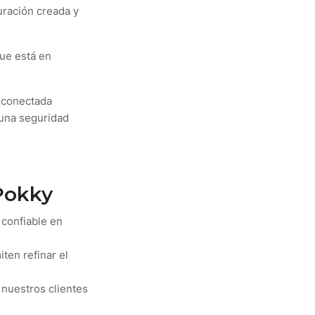
auración creada y
que está en
á conectada
 una seguridad
 Pokky
 confiable en
ten refinar el
a nuestros clientes