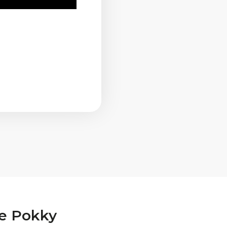
a
e Pokky