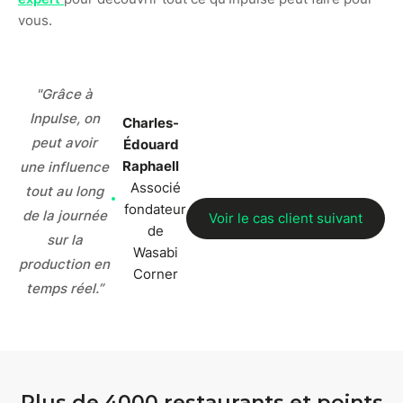
vous.
"Grâce à
Inpulse, on
Charles-
peut avoir
Édouard
Raphaell
une influence
Associé
tout au long
fondateur
de la journée
Voir le cas client suivant
de
sur la
Wasabi
production en
Corner
temps réel.”
Plus de 4000 restaurants et points